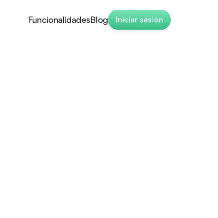
Funcionalidades
Blog
Iniciar sesión
Funcionalidades
Blog
bles
y
s
para