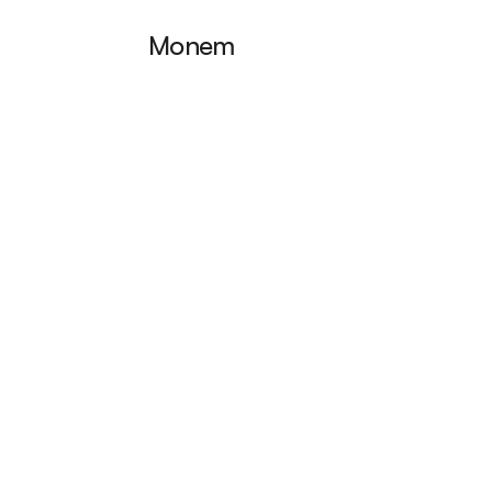
Monem
Atrib
decis