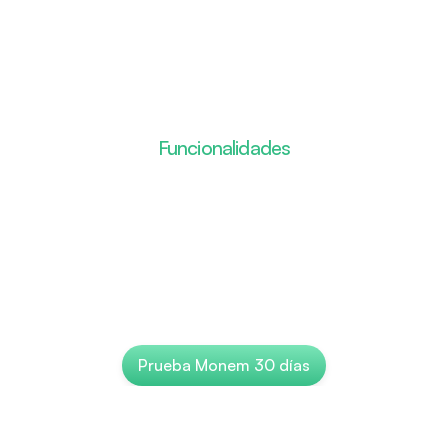
Funcionalidades
ución
real,
datos
fia
iones
más
rentable
tu
ecommerce
Prueba Monem 30 días